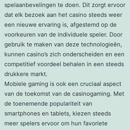
spelaanbevelingen te doen. Dit zorgt ervoor
dat elk bezoek aan het casino steeds weer
een nieuwe ervaring is, afgestemd op de
voorkeuren van de individuele speler. Door
gebruik te maken van deze technologieën,
kunnen casino’s zich onderscheiden en een
competitief voordeel behalen in een steeds
drukkere markt.
Mobiele gaming is ook een cruciaal aspect
van de toekomst van de casinogaming. Met
de toenemende populariteit van
smartphones en tablets, kiezen steeds
meer spelers ervoor om hun favoriete