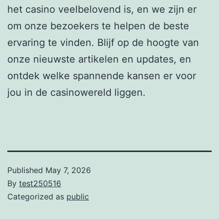
het casino veelbelovend is, en we zijn er
om onze bezoekers te helpen de beste
ervaring te vinden. Blijf op de hoogte van
onze nieuwste artikelen en updates, en
ontdek welke spannende kansen er voor
jou in de casinowereld liggen.
Published
May 7, 2026
By
test250516
Categorized as
public