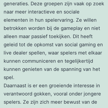
generaties. Deze groepen zijn vaak op zoek
naar meer interactieve en sociale
elementen in hun spelervaring. Ze willen
betrokken worden bij de gameplay en niet
alleen maar passief toekijken. Dit heeft
geleid tot de opkomst van social gaming en
live dealer spellen, waar spelers met elkaar
kunnen communiceren en tegelijkertijd
kunnen genieten van de spanning van het
spel.
Daarnaast is er een groeiende interesse in
verantwoord gokken, vooral onder jongere
spelers. Ze zijn zich meer bewust van de