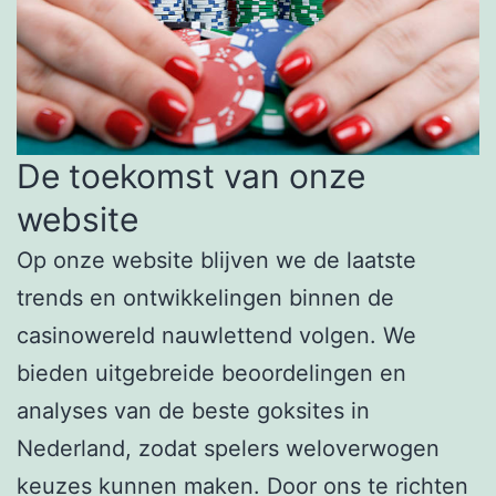
De toekomst van onze
website
Op onze website blijven we de laatste
trends en ontwikkelingen binnen de
casinowereld nauwlettend volgen. We
bieden uitgebreide beoordelingen en
analyses van de beste goksites in
Nederland, zodat spelers weloverwogen
keuzes kunnen maken. Door ons te richten