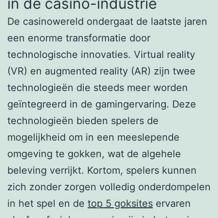
in de casino-industrie
De casinowereld ondergaat de laatste jaren
een enorme transformatie door
technologische innovaties. Virtual reality
(VR) en augmented reality (AR) zijn twee
technologieën die steeds meer worden
geïntegreerd in de gamingervaring. Deze
technologieën bieden spelers de
mogelijkheid om in een meeslepende
omgeving te gokken, wat de algehele
beleving verrijkt. Kortom, spelers kunnen
zich zonder zorgen volledig onderdompelen
in het spel en de
top 5 goksites
ervaren