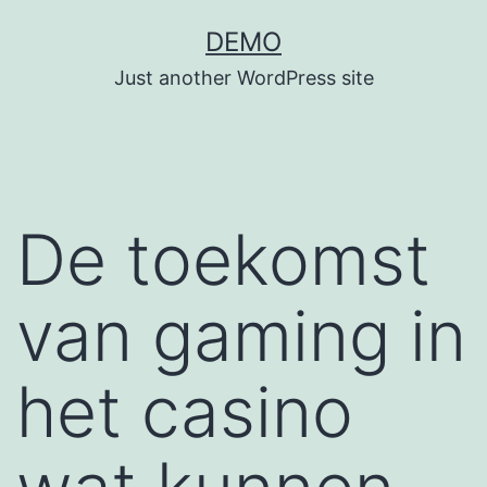
Skip
DEMO
to
Just another WordPress site
content
De toekomst
van gaming in
het casino