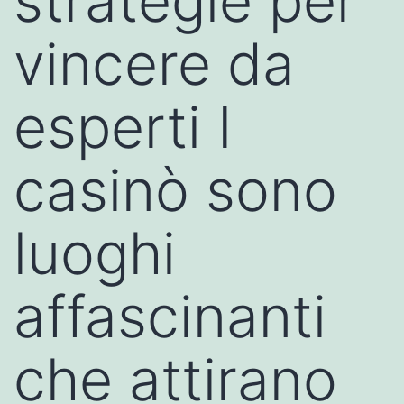
strategie per
vincere da
esperti I
casinò sono
luoghi
affascinanti
che attirano