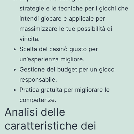
strategie e le tecniche per i giochi che
intendi giocare e applicale per
massimizzare le tue possibilità di
vincita.
Scelta del casinò giusto per
un’esperienza migliore.
Gestione del budget per un gioco
responsabile.
Pratica gratuita per migliorare le
competenze.
Analisi delle
caratteristiche dei