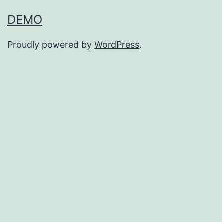
DEMO
Proudly powered by
WordPress
.