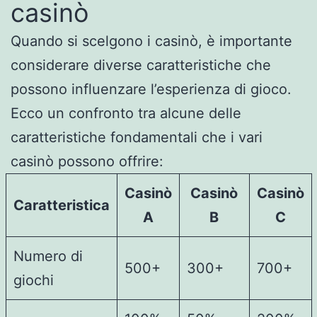
casinò
Quando si scelgono i casinò, è importante
considerare diverse caratteristiche che
possono influenzare l’esperienza di gioco.
Ecco un confronto tra alcune delle
caratteristiche fondamentali che i vari
casinò possono offrire:
Casinò
Casinò
Casinò
Caratteristica
A
B
C
Numero di
500+
300+
700+
giochi