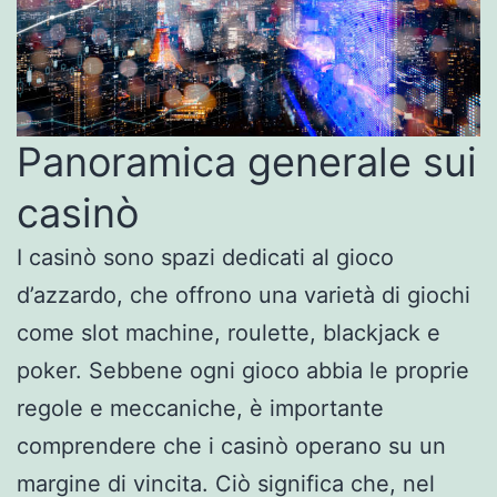
Panoramica generale sui
casinò
I casinò sono spazi dedicati al gioco
d’azzardo, che offrono una varietà di giochi
come slot machine, roulette, blackjack e
poker. Sebbene ogni gioco abbia le proprie
regole e meccaniche, è importante
comprendere che i casinò operano su un
margine di vincita. Ciò significa che, nel