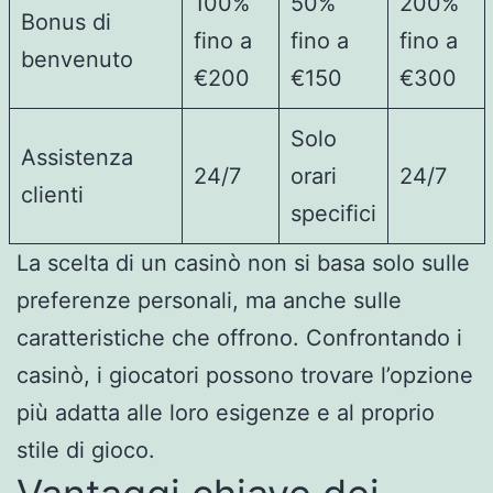
100%
50%
200%
Bonus di
fino a
fino a
fino a
benvenuto
€200
€150
€300
Solo
Assistenza
24/7
orari
24/7
clienti
specifici
La scelta di un casinò non si basa solo sulle
preferenze personali, ma anche sulle
caratteristiche che offrono. Confrontando i
casinò, i giocatori possono trovare l’opzione
più adatta alle loro esigenze e al proprio
stile di gioco.