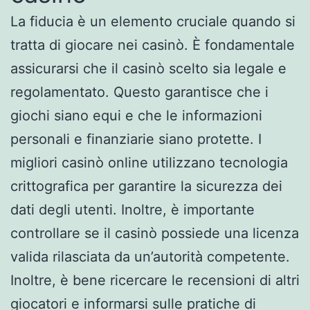
La fiducia è un elemento cruciale quando si
tratta di giocare nei casinò. È fondamentale
assicurarsi che il casinò scelto sia legale e
regolamentato. Questo garantisce che i
giochi siano equi e che le informazioni
personali e finanziarie siano protette. I
migliori casinò online utilizzano tecnologia
crittografica per garantire la sicurezza dei
dati degli utenti. Inoltre, è importante
controllare se il casinò possiede una licenza
valida rilasciata da un’autorità competente.
Inoltre, è bene ricercare le recensioni di altri
giocatori e informarsi sulle pratiche di