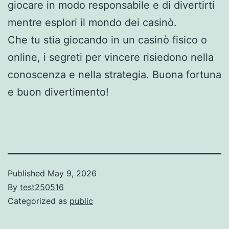
giocare in modo responsabile e di divertirti
mentre esplori il mondo dei casinò.
Che tu stia giocando in un casinò fisico o
online, i segreti per vincere risiedono nella
conoscenza e nella strategia. Buona fortuna
e buon divertimento!
Published
May 9, 2026
By
test250516
Categorized as
public