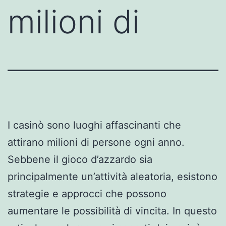
milioni di
I casinò sono luoghi affascinanti che
attirano milioni di persone ogni anno.
Sebbene il gioco d’azzardo sia
principalmente un’attività aleatoria, esistono
strategie e approcci che possono
aumentare le possibilità di vincita. In questo