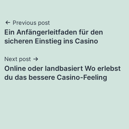
Post
Previous post
Ein Anfängerleitfaden für den
navigation
sicheren Einstieg ins Casino
Next post
Online oder landbasiert Wo erlebst
du das bessere Casino-Feeling