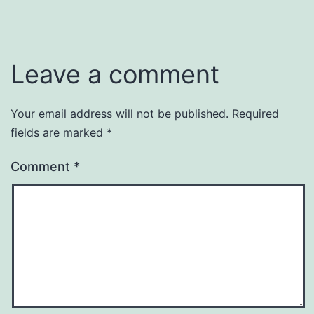
Leave a comment
Your email address will not be published.
Required
fields are marked
*
Comment
*