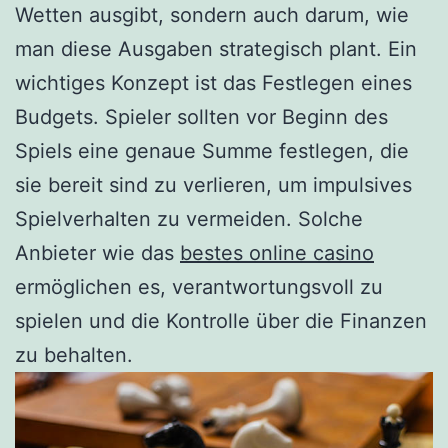
Wetten ausgibt, sondern auch darum, wie
man diese Ausgaben strategisch plant. Ein
wichtiges Konzept ist das Festlegen eines
Budgets. Spieler sollten vor Beginn des
Spiels eine genaue Summe festlegen, die
sie bereit sind zu verlieren, um impulsives
Spielverhalten zu vermeiden. Solche
Anbieter wie das
bestes online casino
ermöglichen es, verantwortungsvoll zu
spielen und die Kontrolle über die Finanzen
zu behalten.