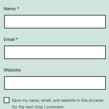
Name
*
Email
*
Website
Save my name, email, and website in this browser
for the next time I comment.