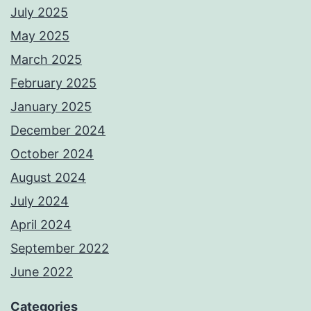
July 2025
May 2025
March 2025
February 2025
January 2025
December 2024
October 2024
August 2024
July 2024
April 2024
September 2022
June 2022
Categories