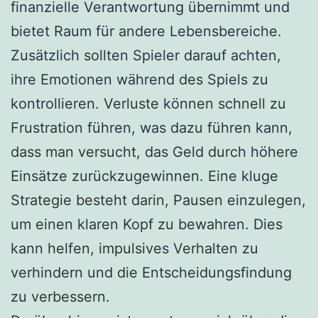
finanzielle Verantwortung übernimmt und
bietet Raum für andere Lebensbereiche.
Zusätzlich sollten Spieler darauf achten,
ihre Emotionen während des Spiels zu
kontrollieren. Verluste können schnell zu
Frustration führen, was dazu führen kann,
dass man versucht, das Geld durch höhere
Einsätze zurückzugewinnen. Eine kluge
Strategie besteht darin, Pausen einzulegen,
um einen klaren Kopf zu bewahren. Dies
kann helfen, impulsives Verhalten zu
verhindern und die Entscheidungsfindung
zu verbessern.