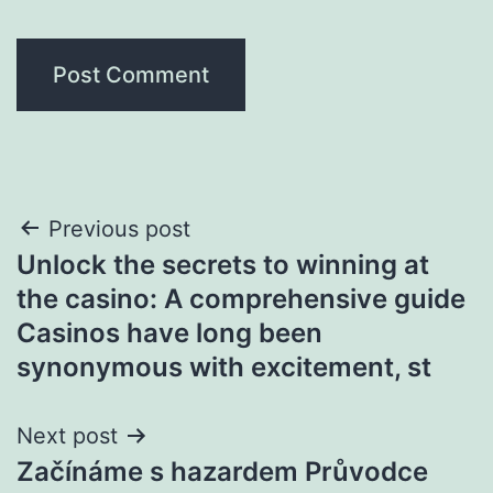
Post
Previous post
Unlock the secrets to winning at
navigation
the casino: A comprehensive guide
Casinos have long been
synonymous with excitement, st
Next post
Začínáme s hazardem Průvodce