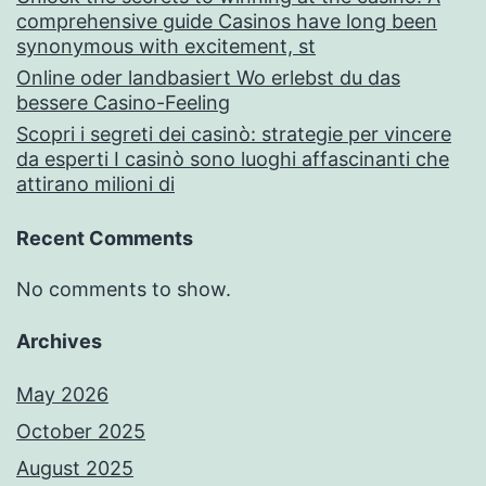
comprehensive guide Casinos have long been
synonymous with excitement, st
Online oder landbasiert Wo erlebst du das
bessere Casino-Feeling
Scopri i segreti dei casinò: strategie per vincere
da esperti I casinò sono luoghi affascinanti che
attirano milioni di
Recent Comments
No comments to show.
Archives
May 2026
October 2025
August 2025