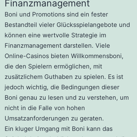
Finanzmanagement
Boni und Promotions sind ein fester
Bestandteil vieler Glücksspielangebote und
können eine wertvolle Strategie im
Finanzmanagement darstellen. Viele
Online-Casinos bieten Willkommensboni,
die den Spielern ermöglichen, mit
zusätzlichem Guthaben zu spielen. Es ist
jedoch wichtig, die Bedingungen dieser
Boni genau zu lesen und zu verstehen, um
nicht in die Falle von hohen
Umsatzanforderungen zu geraten.
Ein kluger Umgang mit Boni kann das