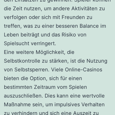
die Zeit nutzen, um andere Aktivitäten zu
verfolgen oder sich mit Freunden zu
treffen, was zu einer besseren Balance im
Leben beiträgt und das Risiko von
Spielsucht verringert.
Eine weitere Möglichkeit, die
Selbstkontrolle zu stärken, ist die Nutzung
von Selbstsperren. Viele Online-Casinos
bieten die Option, sich für einen
bestimmten Zeitraum vom Spielen
auszuschließen. Dies kann eine wertvolle
Maßnahme sein, um impulsives Verhalten
zu verhindern und sich eine Auszeit zu