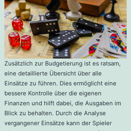
Zusätzlich zur Budgetierung ist es ratsam,
eine detaillierte Übersicht über alle
Einsätze zu führen. Dies ermöglicht eine
bessere Kontrolle über die eigenen
Finanzen und hilft dabei, die Ausgaben im
Blick zu behalten. Durch die Analyse
vergangener Einsätze kann der Spieler