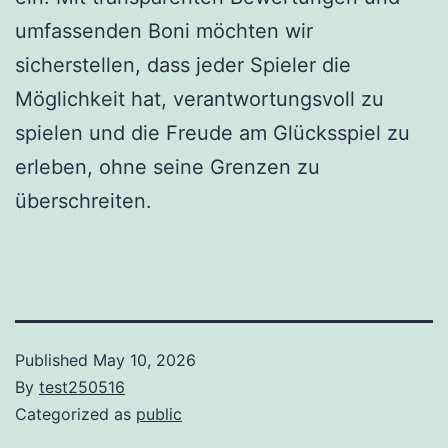
umfassenden Boni möchten wir
sicherstellen, dass jeder Spieler die
Möglichkeit hat, verantwortungsvoll zu
spielen und die Freude am Glücksspiel zu
erleben, ohne seine Grenzen zu
überschreiten.
Published
May 10, 2026
By
test250516
Categorized as
public