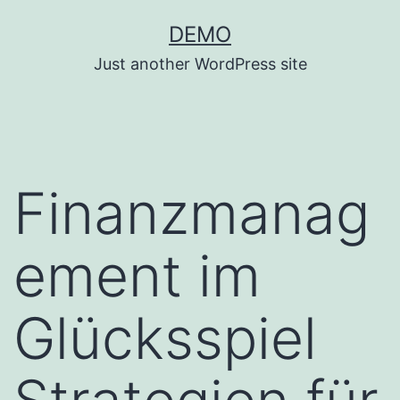
Skip
DEMO
to
Just another WordPress site
content
Finanzmanag
ement im
Glücksspiel