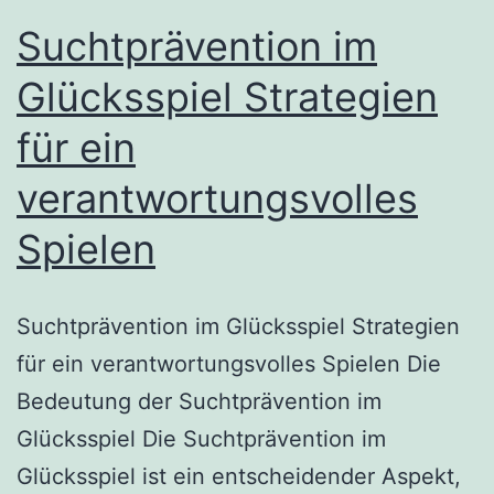
Suchtprävention im
Glücksspiel Strategien
für ein
verantwortungsvolles
Spielen
Suchtprävention im Glücksspiel Strategien
für ein verantwortungsvolles Spielen Die
Bedeutung der Suchtprävention im
Glücksspiel Die Suchtprävention im
Glücksspiel ist ein entscheidender Aspekt,