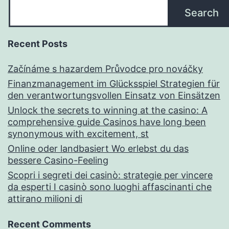
Search
Recent Posts
Začínáme s hazardem Průvodce pro nováčky
Finanzmanagement im Glücksspiel Strategien für
den verantwortungsvollen Einsatz von Einsätzen
Unlock the secrets to winning at the casino: A
comprehensive guide Casinos have long been
synonymous with excitement, st
Online oder landbasiert Wo erlebst du das
bessere Casino-Feeling
Scopri i segreti dei casinò: strategie per vincere
da esperti I casinò sono luoghi affascinanti che
attirano milioni di
Recent Comments