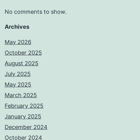
No comments to show.
Archives
May 2026
October 2025
August 2025
July 2025
May 2025
March 2025
February 2025
January 2025
December 2024
October 2024