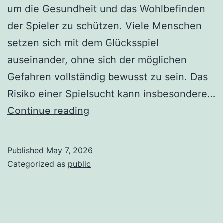
um die Gesundheit und das Wohlbefinden
der Spieler zu schützen. Viele Menschen
setzen sich mit dem Glücksspiel
auseinander, ohne sich der möglichen
Gefahren vollständig bewusst zu sein. Das
Risiko einer Spielsucht kann insbesondere…
Suchtprävention
Continue reading
im
Glücksspiel
Published
May 7, 2026
Strategien
Categorized as
public
für
ein
verantwortungsvolles