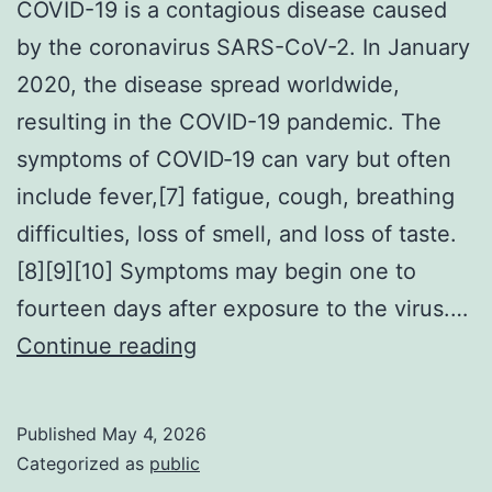
COVID-19 is a contagious disease caused
by the coronavirus SARS-CoV-2. In January
2020, the disease spread worldwide,
resulting in the COVID-19 pandemic. The
symptoms of COVID‑19 can vary but often
include fever,[7] fatigue, cough, breathing
difficulties, loss of smell, and loss of taste.
[8][9][10] Symptoms may begin one to
fourteen days after exposure to the virus.…
Coronavirus
Continue reading
disease
2019
Published
May 4, 2026
Categorized as
public